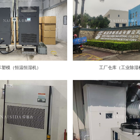
车塑模（恒温恒湿机）
工厂仓库（工业除湿