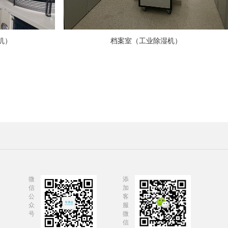
机）
档案室（工业除湿机）
微
添
信
加
公
客
众
服
号
微
信