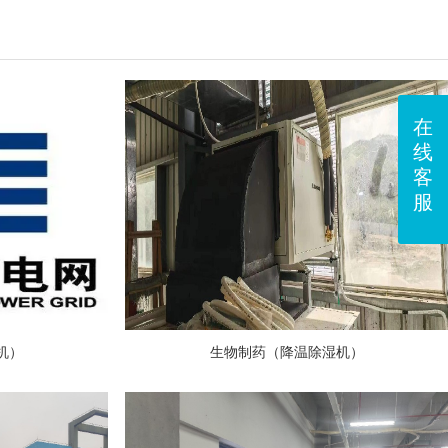
在
线
客
服
机）
生物制药（降温除湿机）