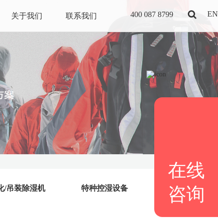
EN
400 087 8799
关于我们
联系我们
在线
咨询
化/吊装除湿机
特种控湿设备