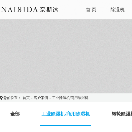
首 页
除湿机
您的位置：
首页
-
客户案例
-
工业除湿机/商用除湿机
全部
工业除湿机/商用除湿机
转轮除湿