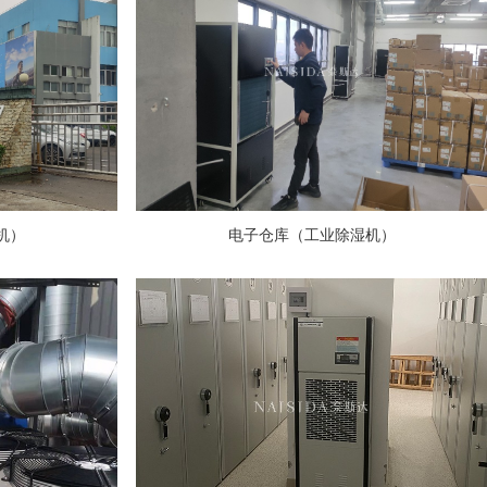
机）
电子仓库（工业除湿机）