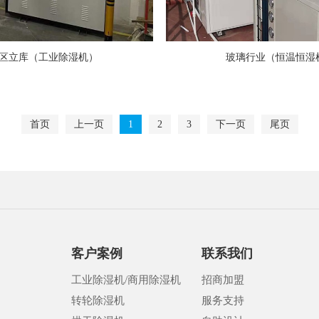
区立库（工业除湿机）
玻璃行业（恒温恒湿
首页
上一页
1
2
3
下一页
尾页
客户案例
联系我们
工业除湿机/商用除湿机
招商加盟
转轮除湿机
服务支持