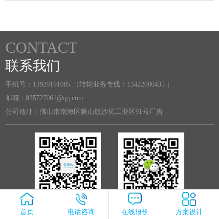
CONTACT
联系我们
手机号：13929191085 （转轮业务专线：13422006435 ）
邮箱：835727061@qq.com
公司地址：佛山市南海区狮山镇沙坑工业区91号厂房
关注微信公众号
关注微信客服
首页
电话咨询
在线报价
方案设计