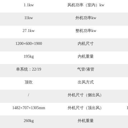
1.1kw
风机功率（室内）kw
11kw
外机功率kw
27.1kw
整机功率kw
1200×600×1900
内机尺寸
195kg
内机重量
单系统：22/19
气管/液管
顶吹
出风方式
/
外机尺寸（侧出风）
1482×707×1305mm
外机尺寸（顶出风）
260kg
外机重量