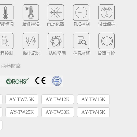
5、两器防腐
AY-TW7.5K
AY-TW12K
AY-TW15K
AY-TW25K
AY-TW30K
AY-TW45K