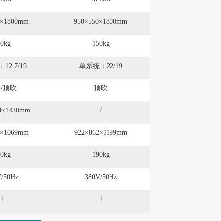
0×1800mm
950×550×1800mm
20kg
150kg
2.7/19
单系统：22/19
/顶吹
顶吹
68×1430mm
/
0×1069mm
922×862×1199mm
60kg
190kg
V/50Hz
380V/50Hz
1
1