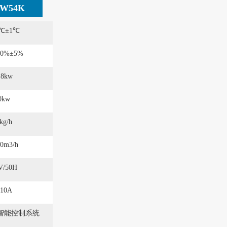
TW54K
0℃±1℃
90%±5%
.8kw
0kw
kg/h
00m3/h
V/50H
10A
智能控制系统