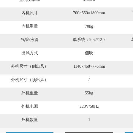
内机尺寸
700×550×1800mm
内机重量
70kg
气管/液管
单系统：9.52/12.7
出风方式
侧吹
外机尺寸（侧出风）
1140×468×776mm
外机尺寸（顶出风）
/
外机重量
55kg
外机电源
220V/50Hz
外机数量
1