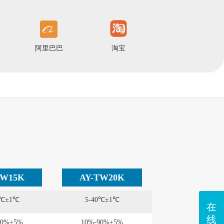
阿里巴巴
淘宝
TW15K
AY-TW20K
0℃±1℃
5-40℃±1℃
在
线
90%±5%
10%-90%±5%