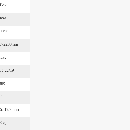
.1kw
0kw
.1kw
00×2200mm
15kg
22/19
顶吹
/
55×1750mm
10kg