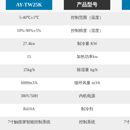
AY-TW25K
产品型号
5-40℃±1℃
控制范围（温度）
10%-90%±5%
控制精度（湿度）
27.4kw
制冷量 KW
15
加热功率kw
25kg/h
除湿量 kg/h
6000m3/h
循环风量 m3/h
380V/50H
内机电源
R410A
制冷剂
7寸触摸屏智能控制系统
控制系统
7