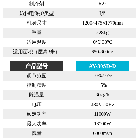
制冷剂
R22
防触电保护类型
I类
机身尺寸
1200×475×1770mm
重量
228kg
适用温度
0℃-38℃
适用面积（层高3米）
650-800m²
产品型号
AY-30SD-D
调节范围
10%-95%
控制精度
±5%
除湿量
30kg/h
电压
380V-50Hz
额定功率
11000W
最大功率
13500W
风量
6000m³/h