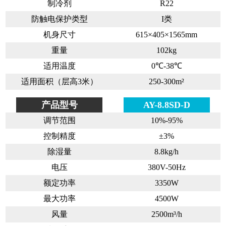
制冷剂
R22
防触电保护类型
I类
机身尺寸
615×405×1565mm
重量
102kg
适用温度
0℃-38℃
适用面积（层高3米）
250-300m²
产品型号
AY-8.8SD-D
调节范围
10%-95%
控制精度
±3%
除湿量
8.8kg/h
电压
380V-50Hz
额定功率
3350W
最大功率
4500W
风量
2500m³/h