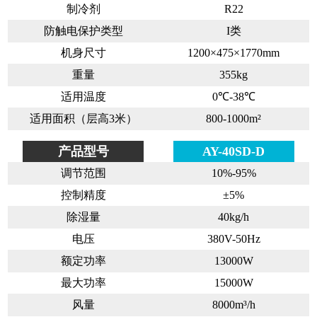
制冷剂
R22
防触电保护类型
I类
机身尺寸
1200×475×1770mm
重量
355kg
适用温度
0℃-38℃
适用面积（层高3米）
800-1000m²
产品型号
AY-40SD-D
调节范围
10%-95%
控制精度
±5%
除湿量
40kg/h
电压
380V-50Hz
额定功率
13000W
最大功率
15000W
风量
8000m³/h