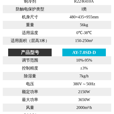
制冷剂
R22/R410A
防触电保护类型
I类
机身尺寸
480×435×955mm
重量
56kg
适用温度
0℃-38℃
适用面积（层高3米）
150-250m²
产品型号
AY-7.0SD-D
调节范围
10%-95%
控制精度
±3%
除湿量
7kg/h
电压
380V～50Hz
额定功率
2150W
最大功率
3650W
风量
2000m³/h