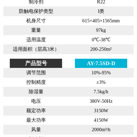
制冷剂
R22
防触电保护类型
I类
机身尺寸
615×405×1565mm
重量
97kg
适用温度
0℃-38℃
适用面积（层高3米）
200-250m²
产品型号
AY-7.5SD-D
调节范围
10%-95%
控制精度
±3%
除湿量
7.5kg/h
电压
380V-50Hz
额定功率
3150W
最大功率
4150W
风量
2000m³/h