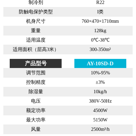
制冷剂
R22
防触电保护类型
I类
机身尺寸
760×470×1710mm
重量
128kg
适用温度
0℃-38℃
适用面积（层高3米）
300-350m²
产品型号
AY-10SD-D
调节范围
10%-95%
控制精度
±3%
除湿量
10kg/h
电压
380V-50Hz
额定功率
4500W
最大功率
5150W
风量
2500m³/h