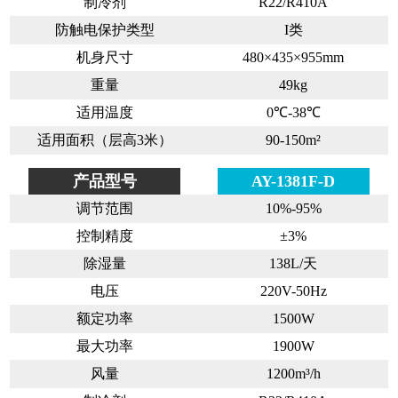
制冷剂
R22/R410A
防触电保护类型
I类
机身尺寸
480×435×955mm
重量
49kg
适用温度
0℃-38℃
适用面积（层高3米）
90-150m²
产品型号
AY-1381F-D
调节范围
10%-95%
控制精度
±3%
除湿量
138L/天
电压
220V-50Hz
额定功率
1500W
最大功率
1900W
风量
1200m³/h