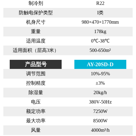
制冷剂
R22
防触电保护类型
I类
机身尺寸
980×470×1770mm
重量
178kg
适用温度
0℃-38℃
适用面积（层高3米）
500-650m²
产品型号
AY-20SD-D
调节范围
10%-95%
控制精度
±3%
除湿量
20kg/h
电压
380V-50Hz
额定功率
7250W
最大功率
8500W
风量
4000m³/h