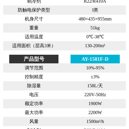
制冷剂
R22/R410A
防触电保护类型
I类
机身尺寸
480×435×955mm
重量
51kg
适用温度
0℃-38℃
适用面积（层高3米）
130-200m²
产品型号
AY-1581F-D
调节范围
10%-95%
控制精度
±3%
除湿量
158L/天
电压
220V-50Hz
额定功率
1900W
最大功率
2200W
风量
1500m³/h