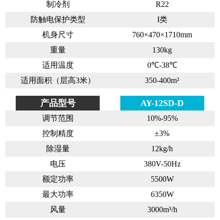
制冷剂
R22
防触电保护类型
I类
机身尺寸
760×470×1710mm
重量
130kg
适用温度
0℃-38℃
适用面积（层高3米）
350-400m²
产品型号
AY-12SD-D
调节范围
10%-95%
控制精度
±3%
除湿量
12kg/h
电压
380V-50Hz
额定功率
5500W
最大功率
6350W
风量
3000m³/h