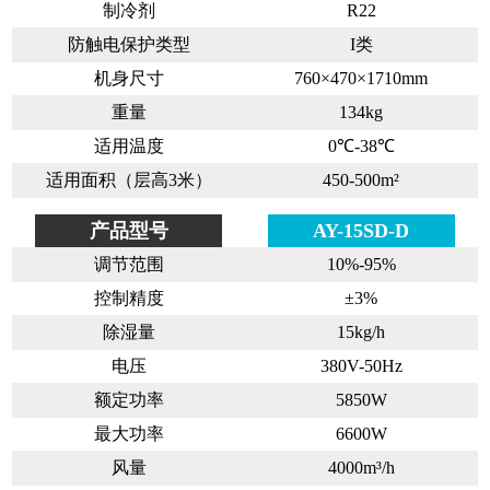
制冷剂
R22
防触电保护类型
I类
机身尺寸
760×470×1710mm
重量
134kg
适用温度
0℃-38℃
适用面积（层高3米）
450-500m²
产品型号
AY-15SD-D
调节范围
10%-95%
控制精度
±3%
除湿量
15kg/h
电压
380V-50Hz
额定功率
5850W
最大功率
6600W
风量
4000m³/h