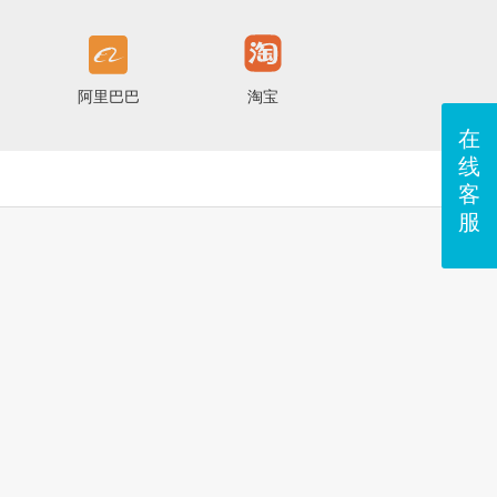
阿里巴巴
淘宝
在
线
客
服