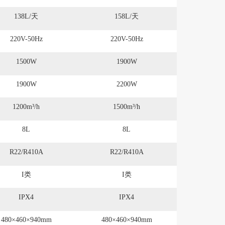
138L/天
158L/天
220V-50Hz
220V-50Hz
1500W
1900W
1900W
2200W
1200m³/h
1500m³/h
8L
8L
R22/R410A
R22/R410A
I类
I类
IPX4
IPX4
480×460×940mm
480×460×940mm