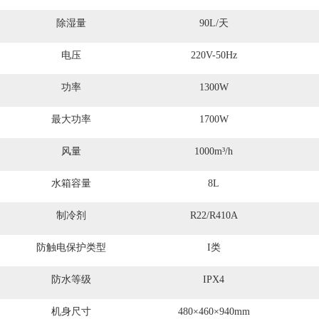
除湿量
90L/天
电压
220V-50Hz
功率
1300W
最大功率
1700W
风量
1000m³/h
水箱容量
8L
制冷剂
R22/R410A
防触电保护类型
I类
防水等级
IPX4
机身尺寸
480×460×940mm